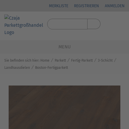
MERKLISTE
REGISTRIEREN
ANMELDEN
MENU
⁄
⁄
⁄
⁄
Sie befinden sich hier:
Home
Parkett
Fertig-Parkett
3-Schicht
⁄
Landhausdielen
Boston-Fertigparkett