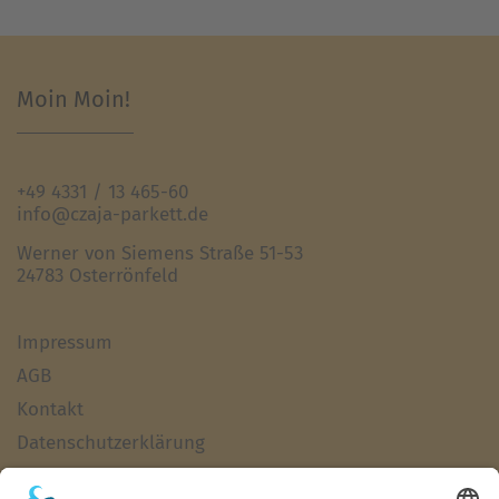
Moin Moin!
+49 4331 / 13 465-60
info@czaja-parkett.de
Werner von Siemens Straße 51-53
24783 Osterrönfeld
Impressum
AGB
Kontakt
Datenschutzerklärung
Haftungsausschluss