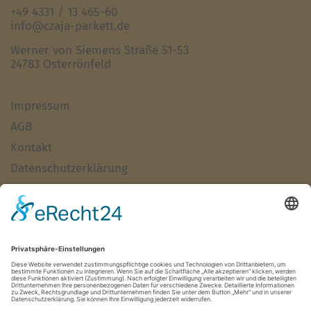
+49 4331 / 13 465-60
info@czaja-parkett.de
Werner von Siemens Straße 51-53
24783 Osterrönfeld
Impressum
AGB
Kontakt
Datenschutzerklärung
Haftungsausschluss
Alle Artikel