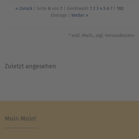
« Zurück
| Seite
6
von
7
| Direktwahl:
1
2
3
4
5
6
7
|
182
Einträge |
Weiter »
* exkl. MwSt., zzgl. Versandkosten
Zuletzt angesehen
Moin Moin!