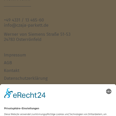
+49 4331 / 13 465-60
info@czaja-parkett.de
Werner von Siemens Straße 51-53
24783 Osterrönfeld
Impressum
AGB
Kontakt
Datenschutzerklärung
Haftungsausschluss
Alle Artikel