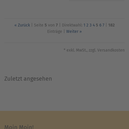
« Zurück
| Seite
5
von
7
| Direktwahl:
1
2
3
4
5
6
7
|
182
Einträge |
Weiter »
* exkl. MwSt., zzgl. Versandkosten
Zuletzt angesehen
Moin Moin!