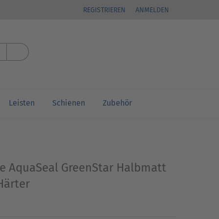
REGISTRIEREN
ANMELDEN
Leisten
Schienen
Zubehör
le AquaSeal GreenStar Halbmatt
 Härter